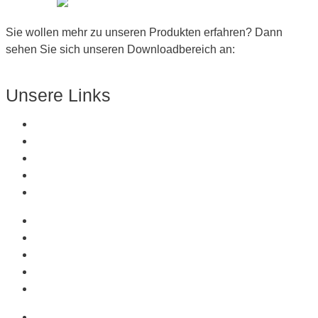
Sie wollen mehr zu unseren Produkten erfahren? Dann
sehen Sie sich unseren Downloadbereich an:
Zum Downloadbereich
Unsere Links
Über Uns
Produkte
Kunststoffe
Referenzen
Kontakt
Über Uns
Produkte
Kunststoffe
Referenzen
Kontakt
Produkte