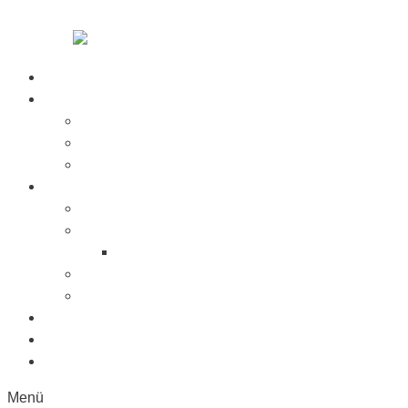
Zum Inhalt springen
Startseite
Über Uns
Jobs
Presse
Messen
Produkte
Saugnäpfe
Saugplatten
Fahnenhalter Kunststoff
Lichttaster
Sonderanfertigung
Kunststoffe
Referenzen
Kontakt
Menü