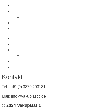
Saugnäpfe
Saugplatten
Fahnenhalter Kunststoff
Lichttaster
Sonderanfertigung
Produkte
Saugnäpfe
Saugplatten
Fahnenhalter Kunststoff
Lichttaster
Sonderanfertigung
Kontakt
Tel.: +49 (0) 3379 203131
Mail: info@vakuplastic.de
© 2024 Vakuplastic