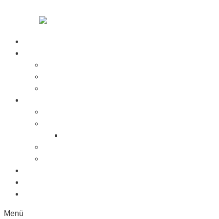
Zum Inhalt springen
Startseite
Über Uns
Jobs
Presse
Messen
Produkte
Saugnäpfe
Saugplatten
Fahnenhalter Kunststoff
Lichttaster
Sonderanfertigung
Kunststoffe
Referenzen
Kontakt
Menü