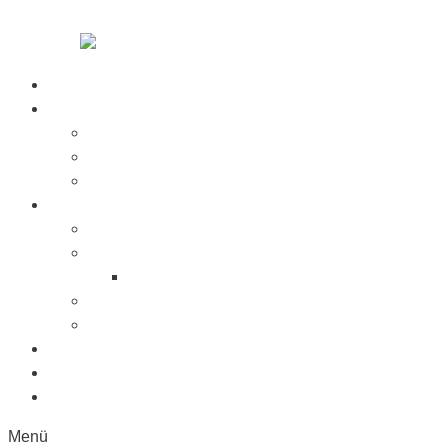
Zum Inhalt springen
Startseite
Über Uns
Jobs
Presse
Messen
Produkte
Saugnäpfe
Saugplatten
Fahnenhalter Kunststoff
Lichttaster
Sonderanfertigung
Kunststoffe
Referenzen
Kontakt
Menü