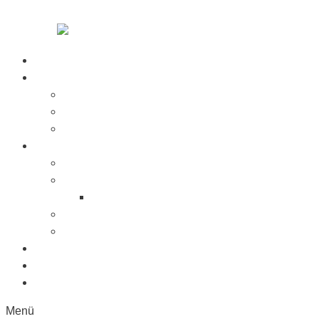
Zum Inhalt springen
Startseite
Über Uns
Jobs
Presse
Messen
Produkte
Saugnäpfe
Saugplatten
Fahnenhalter Kunststoff
Lichttaster
Sonderanfertigung
Kunststoffe
Referenzen
Kontakt
Menü