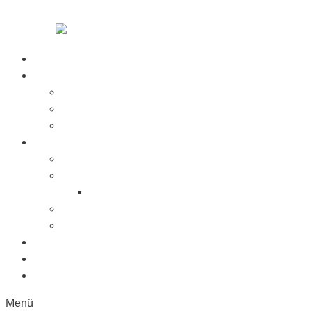
Zum Inhalt springen
Startseite
Über Uns
Jobs
Presse
Messen
Produkte
Saugnäpfe
Saugplatten
Fahnenhalter Kunststoff
Lichttaster
Sonderanfertigung
Kunststoffe
Referenzen
Kontakt
Menü