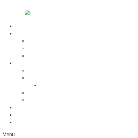
Zum Inhalt springen
Startseite
Über Uns
Jobs
Presse
Messen
Produkte
Saugnäpfe
Saugplatten
Fahnenhalter Kunststoff
Lichttaster
Sonderanfertigung
Kunststoffe
Referenzen
Kontakt
Menü