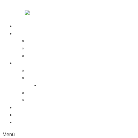
Zum Inhalt springen
Startseite
Über Uns
Jobs
Presse
Messen
Produkte
Saugnäpfe
Saugplatten
Fahnenhalter Kunststoff
Lichttaster
Sonderanfertigung
Kunststoffe
Referenzen
Kontakt
Menü