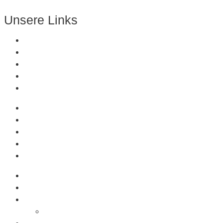
Zum Downloadbereich
Unsere Links
Über Uns
Produkte
Kunststoffe
Referenzen
Kontakt
Über Uns
Produkte
Kunststoffe
Referenzen
Kontakt
Produkte
Saugnäpfe
Saugplatten
Fahnenhalter Kunststoff