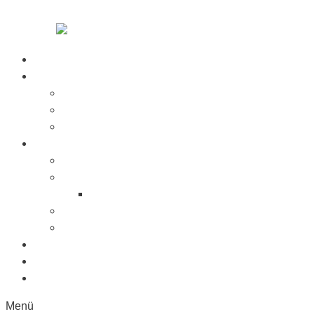
Zum Inhalt springen
Startseite
Über Uns
Jobs
Presse
Messen
Produkte
Saugnäpfe
Saugplatten
Fahnenhalter Kunststoff
Lichttaster
Sonderanfertigung
Kunststoffe
Referenzen
Kontakt
Menü