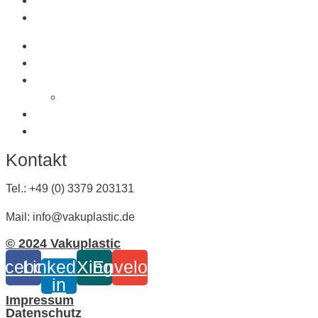
Lichttaster
Sonderanfertigung
Produkte
Saugnäpfe
Saugplatten
Fahnenhalter Kunststoff
Lichttaster
Sonderanfertigung
Kontakt
Tel.: +49 (0) 3379 203131
Mail: info@vakuplastic.de
© 2024 Vakuplastic
acebook
Linkedin-
Xing
Envelope
in
Impressum
Datenschutz