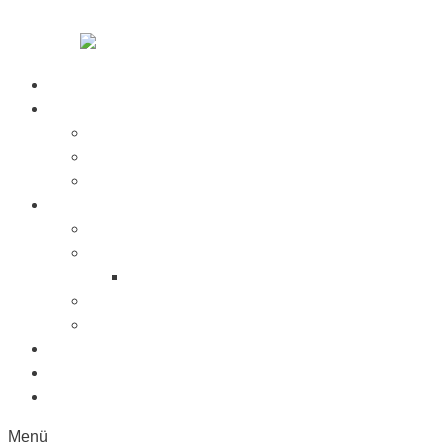
Zum Inhalt springen
Startseite
Über Uns
Jobs
Presse
Messen
Produkte
Saugnäpfe
Saugplatten
Fahnenhalter Kunststoff
Lichttaster
Sonderanfertigung
Kunststoffe
Referenzen
Kontakt
Menü