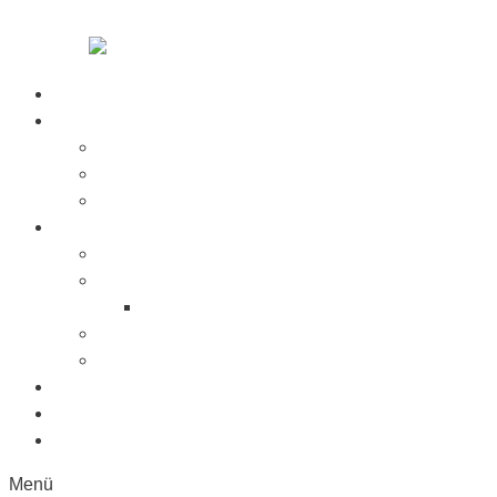
Zum Inhalt springen
Startseite
Über Uns
Jobs
Presse
Messen
Produkte
Saugnäpfe
Saugplatten
Fahnenhalter Kunststoff
Lichttaster
Sonderanfertigung
Kunststoffe
Referenzen
Kontakt
Menü