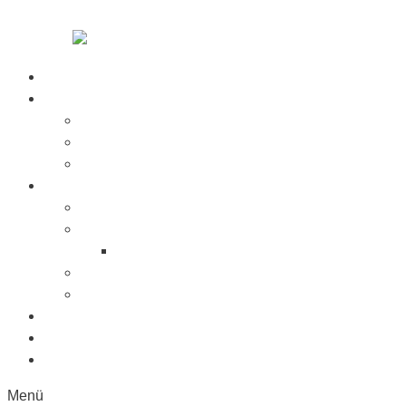
Zum Inhalt springen
Startseite
Über Uns
Jobs
Presse
Messen
Produkte
Saugnäpfe
Saugplatten
Fahnenhalter Kunststoff
Lichttaster
Sonderanfertigung
Kunststoffe
Referenzen
Kontakt
Menü