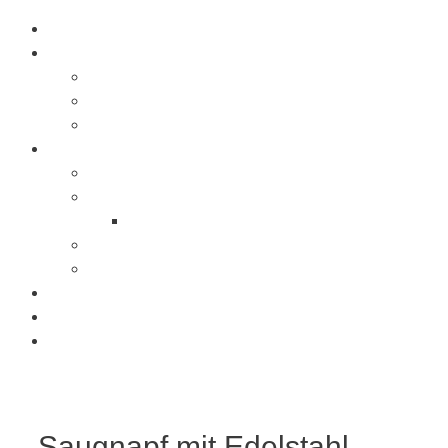
Startseite
Über Uns
Jobs
Presse
Messen
Produkte
Saugnäpfe
Saugplatten
Fahnenhalter Kunststoff
Lichttaster
Sonderanfertigung
Kunststoffe
Referenzen
Kontakt
Saugnapf mit Edelstahl-