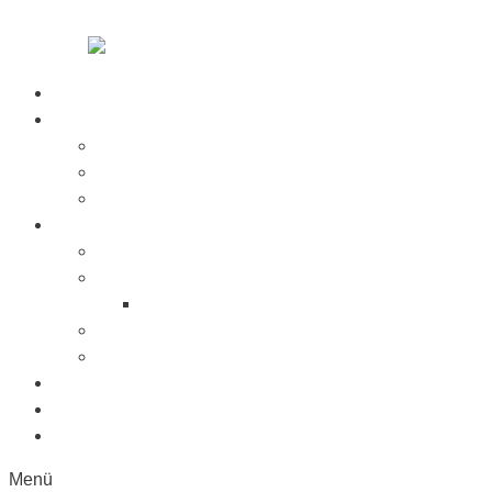
Zum Inhalt springen
Startseite
Über Uns
Jobs
Presse
Messen
Produkte
Saugnäpfe
Saugplatten
Fahnenhalter Kunststoff
Lichttaster
Sonderanfertigung
Kunststoffe
Referenzen
Kontakt
Menü