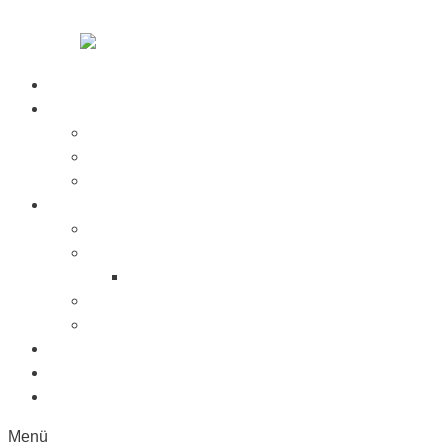
Zum Inhalt springen
Startseite
Über Uns
Jobs
Presse
Messen
Produkte
Saugnäpfe
Saugplatten
Fahnenhalter Kunststoff
Lichttaster
Sonderanfertigung
Kunststoffe
Referenzen
Kontakt
Menü