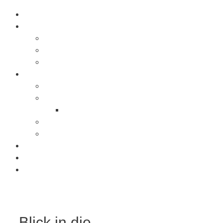
Startseite
Über Uns
Jobs
Presse
Messen
Produkte
Saugnäpfe
Saugplatten
Fahnenhalter Kunststoff
Lichttaster
Sonderanfertigung
Kunststoffe
Referenzen
Kontakt
Blick in die